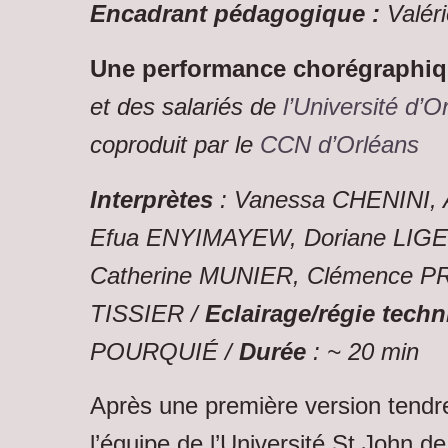
Encadrant pédagogique :
Valér
Une performance chorégraphi
et des salariés de
l’Université d’O
coproduit par le
CCN d’Orléans
Interprètes
: Vanessa CHENINI, 
Efua ENYIMAYEW, Doriane LIGE
Catherine MUNIER, Clémence P
TISSIER /
Eclairage/régie techn
POURQUIÉ /
Durée
: ~ 20 min
Après une première version tendr
l’équipe de l’Université St.John de