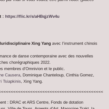
t :
https://flic.kr/s/aHBqjzWv4u
pluridisciplinaire Xing Yang
avec l’instrument chinois
rmance de danse contemporaine avec des nouvelles
ches chorégraphiques 2022.
es membres d’Omnivion et le public.
ine Causera
, Dominique Chanteloup, Cinthia Gomez,
ri Tsiapkinis
, Xing Yang.
<<<<<<<<<<<<<<<<<<<<<<<<<<<<<<<<<<<<<<<<<<<
ment : DRAC et ARS Centre, Fonds de dotation
s, Ville de Tours, Arpents d’Art, Magazine Trakt, la