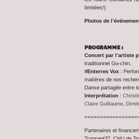
limitées!)
Photos de l’événemen
PROGRAMME :
Concert par l’artiste 
traditionnel Go-chin.
#Enterres
Vox
: Perfo
matières de nos recher
Danse partagée entre l
Interprétation
:
Christ
Claire Guillaume
,
Dimit
<<<<<<<<<<<<<<<<<
Partenaires et finance
Transept37, CHU de Tour