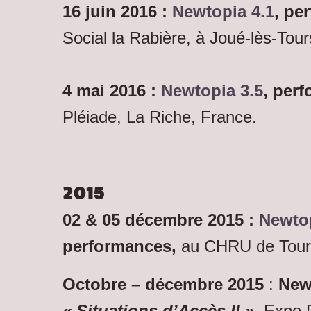
16 juin 2016 :
Newtopia 4.1
, pe
Social la Rabière, à Joué-lès-Tour
4 mai 2016 :
Newtopia 3.5
, per
Pléiade, La Riche, France.
2015
02 & 05 décembre 2015 :
Newtop
performances,
au CHRU de Tour
Octobre – décembre
2015
:
Newt
« Situations d’Accès II »,
Expo 