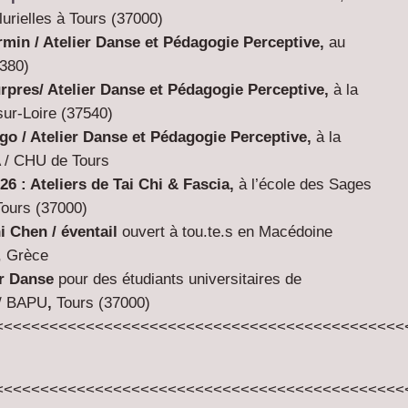
lurielles à Tours (37000)
rmin /
Atelier Danse et Pédagogie Perceptive,
au
380
)
urpres/
Atelier Danse et Pédagogie Perceptive,
à la
ur-Loire (
37540
)
igo /
Atelier Danse et Pédagogie Perceptive,
à la
A / CHU de Tours
6 : Ateliers de Tai Chi & Fascia
,
à l’école des Sages
urs (37000)
i Chen / éventail
ouvert à tou.te.s en Macédoine
), Grèce
er Danse
pour des étudiants universitaires de
 / BAPU
,
Tours (37000)
<<<<<<<<<<<<<<<<<<<<<<<<<<<<<<<<<<<<<<<<<<<<<
<<<<<<<<<<<<<<<<<<<<<<<<<<<<<<<<<<<<<<<<<<<<<