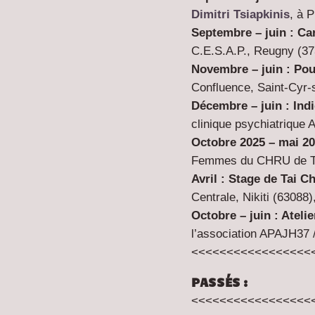
Dimitri Tsiapkinis
, à P
Septembre – juin : Ca
C.E.S.A.P., Reugny (
37
Novembre – juin : Po
Confluence, Saint-Cyr-s
Décembre – juin : Ind
clinique psychiatrique 
Octobre 2025 – mai 202
Femmes du CHRU de To
Avril :
Stage de Tai Ch
Centrale, Nikiti (63088
Octobre – juin :
Ateli
l’association APAJH37
<<<<<<<<<<<<<<<<<
PASSÉS :
<<<<<<<<<<<<<<<<<