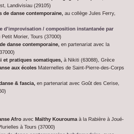
t, Landivisiau (29105)
ers de danse contemporaine
,
au collège Jules Ferry,
ge
d’improvisation / composition instantanée par
 Petit Morier, Tours (37000)
rs de danse contemporaine
,
en partenariat avec la
(37000)
hi et pratiques somatiques,
à Nikiti (63088), Grèce
anse aux écoles
Maternelles de Saint-Pierre-des-Corps
 danse & fascia,
en partenariat avec Goût des Cerise,
60)
anse Afro
avec
Maïthy Kourouma
à la Rabière à Joué-
Plurielles à Tours (37000)