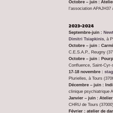
Octobre – juin :
Ateli
l’association APAJH37
2023-2024
Septembre-juin :
Newt
Dimitri Tsiapkinis
, à P
Octobre – juin : Carm
C.E.S.A.P., Reugny (
37
Octobre – juin : Pour
Confluence, Saint-Cyr-s
17-18 novembre :
sta
Plurielles, à Tours (370
Décembre – juin : Ind
clinique psychiatrique 
Janvier – juin : Atelie
CHRU de Tours (37000
Février : atelier de 