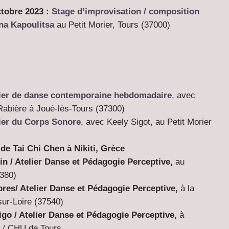
ctobre 2023 :
Stage
d’improvisation / composition
na Kapoulitsa
au Petit Morier, Tours (37000)
ier de danse contemporaine hebdomadaire
,
avec
a Rabière à Joué-lès-Tours (37300)
ier du Corps Sonore
, avec Keely Sigot, au Petit Morier
de Tai Chi Chen à Nikiti, Grèce
in /
Atelier Danse et Pédagogie Perceptive,
au
380
)
pres/
Atelier Danse et Pédagogie Perceptive,
à la
ur-Loire (
37540
)
igo /
Atelier Danse et Pédagogie Perceptive,
à
A / CHU de Tours