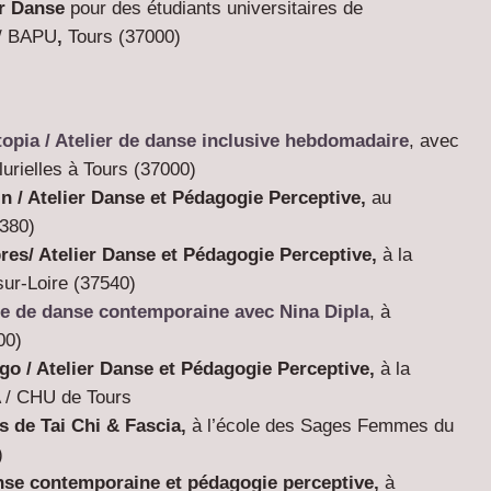
er Danse
pour des étudiants universitaires de
 / BAPU
,
Tours (37000)
opia /
Atelier de danse inclusive hebdomadaire
, avec
lurielles à Tours (37000)
in /
Atelier Danse et Pédagogie Perceptive,
au
380
)
pres/
Atelier Danse et Pédagogie Perceptive,
à la
ur-Loire (
37540
)
ge de danse
contemporaine
avec Nina Dipla
, à
00)
igo /
Atelier Danse et Pédagogie Perceptive,
à la
A / CHU de Tours
rs de Tai Chi & Fascia
,
à l’école des Sages Femmes du
)
danse contemporaine et pédagogie perceptive,
à