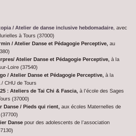
opia /
Atelier de danse inclusive hebdomadaire
, avec
lurielles à Tours (37000)
rmin /
Atelier Danse et Pédagogie Perceptive,
au
380
)
urpres/
Atelier Danse et Pédagogie Perceptive,
à la
ur-Loire (
37540
)
igo /
Atelier Danse et Pédagogie Perceptive,
à la
A / CHU de Tours
5 : Ateliers de Tai Chi & Fascia
,
à l’école des Sages
urs (37000)
er Danse / Pieds qui rient,
aux écoles Maternelles de
 (37700)
lier Danse
pour des adolescents de l’association
37130)