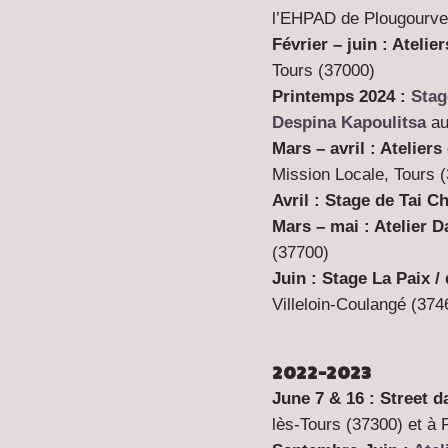
l’EHPAD de Plougourves
Février – juin : Ateli
Tours (37000)
Printemps 2024 :
Sta
Despina Kapoulitsa
au
Mars – avril : Atelie
Mission Locale, Tours 
Avril : Stage de Tai C
Mars – mai :
Atelier D
(37700)
Juin :
Stage La Paix /
Villeloin-Coulangé (374
2022-2023
June 7 & 16 :
Street d
lès-Tours (37300) et à 