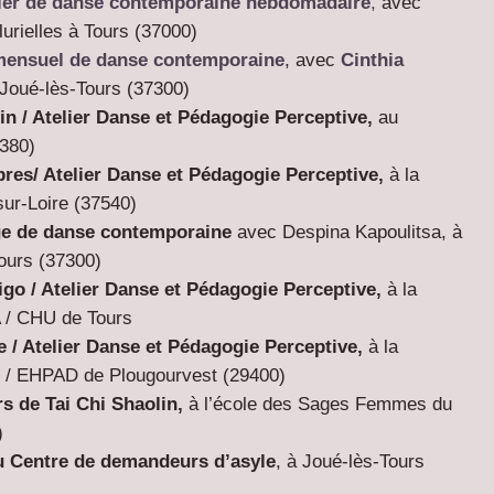
ier de danse contemporaine hebdomadaire
,
avec
lurielles à Tours (37000)
mensuel
de danse contemporaine
, avec
Cinthia
 Joué-lès-Tours (37300)
in /
Atelier Danse et Pédagogie Perceptive,
au
380
)
pres/
Atelier Danse et Pédagogie Perceptive,
à la
ur-Loire (
37540
)
ge de danse contemporaine
avec Despina Kapoulitsa, à
Tours (37300)
igo /
Atelier Danse et Pédagogie Perceptive,
à la
A / CHU de Tours
e /
Atelier Danse et Pédagogie Perceptive,
à la
l / EHPAD de Plougourvest (29400)
ers de Tai Chi Shaolin
,
à l’école des Sages Femmes du
)
au Centre de demandeurs d’asyle
, à Joué-lès-Tours