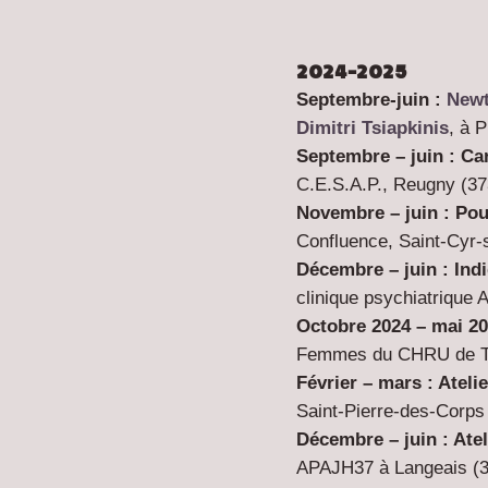
2024-2025
Septembre-juin :
Newt
Dimitri Tsiapkinis
, à P
Septembre – juin : Ca
C.E.S.A.P., Reugny (
37
Novembre – juin : Po
Confluence, Saint-Cyr-s
Décembre – juin : Ind
clinique psychiatrique 
Octobre 2024 – mai 202
Femmes du CHRU de To
Février – mars :
Ateli
Saint-Pierre-des-Corps
Décembre – juin :
Ate
APAJH37 à Langeais (