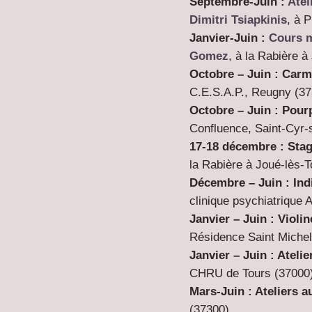
Septembre-Juin :
Atel
Dimitri Tsiapkinis
, à P
Janvier-Juin :
Cours
Gomez
, à la Rabière à
Octobre – Juin : Carm
C.E.S.A.P., Reugny (
37
Octobre – Juin : Pour
Confluence, Saint-Cyr-s
17-18 décembre : Sta
la Rabière à Joué-lès-
Décembre – Juin : Ind
clinique psychiatrique 
Janvier – Juin : Violin
Résidence Saint Miche
Janvier – Juin : Ateli
CHRU de Tours (37000
Mars-Juin : Ateliers 
(37300)