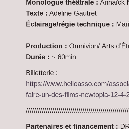
Monologue théâtrale :
Annaïck N
Texte :
Adeline Gautret
Éclairage/régie technique :
Mari
Production :
Omnivion/ Arts d’Êt
Durée :
~ 60min
Billetterie :
https://www.helloasso.com/assoc
faire-un-des-films-newtopia-12-4-
///////////////////////////////////////////////////
Partenaires et financement :
DR