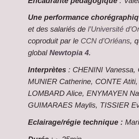
Encadrante pédagogique
: Valé
Une performance chorégraphi
et des salariés de
l’Université d’O
coproduit par le
CCN d’Orléans
, q
global
Newtopia 4.
Interprètes
: CHENINI Vanessa, 
MUNIER Catherine, CONTE Atiti,
LOMBARD Alice, ENYMAYEN Nan
GUIMARAES Maylis, TISSIER Ev
Eclairage/régie technique :
Mar