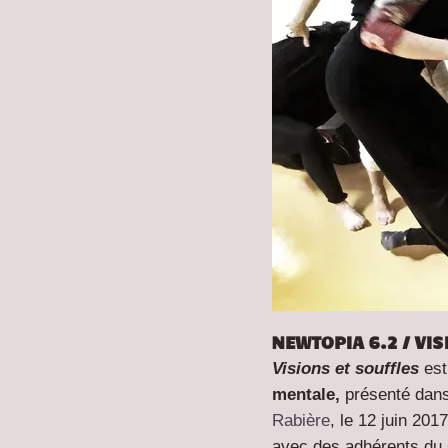
NEWTOPIA 6.2 / VI
Visions et souffles
est
mentale,
présenté dans
Rabière
, le 12 juin 20
avec des adhérents du C