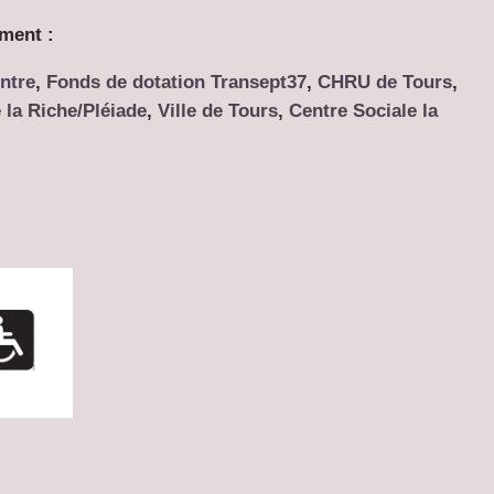
ement :
ntre
,
Fonds de dotation Transept37
,
CHRU de Tours
,
e la Riche/Pléiade
,
Ville de Tours
,
Centre Sociale la