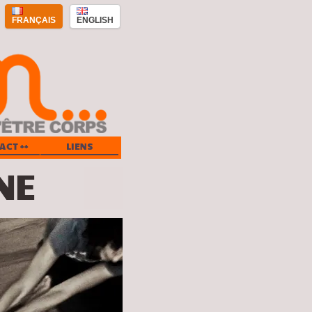
FRANÇAIS
ENGLISH
ACT ++
LIENS
NE