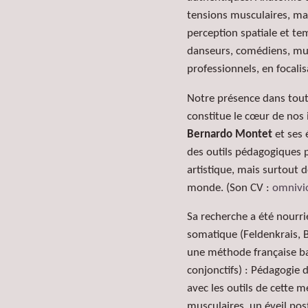
tensions musculaires, mai
perception spatiale et te
danseurs, comédiens, mus
professionnels, en focalis
Notre
présence
dans tout
constitue le cœur de nos 
Bernardo Montet
et ses 
des outils pédagogiques p
artistique, mais surtout d
monde. (Son CV :
omnivio
Sa recherche a été nourr
somatique (Feldenkrais, B
une méthode française bas
conjonctifs) :
Pédagogie de
avec les outils de cette
musculaires, un éveil pos