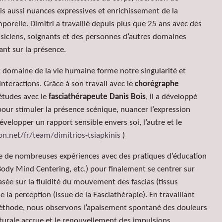
s aussi nuances expressives et enrichissement de la
mporelle.
Dimitri a travaillé depuis plus que 25 ans avec des
iciens, soignants et des personnes d’autres domaines
ant sur la
présence
.
 domaine de la vie humaine forme notre singularité et
interactions. Grâce à son travail avec le
chorégraphe
études avec le
fasciathérapeute Danis Bois
, il a développé
our stimuler la présence scénique, nuancer l’expression
évelopper un rapport sensible envers soi, l’autre et le
n.net/fr/team/dimitrios-tsiapkinis
)
ie de nombreuses expériences avec des pratiques d’éducation
ody Mind Centering, etc.) pour finalement se centrer sur
ée sur la fluidité du mouvement des fascias (tissus
 la perception (issue de la Fasciathérapie).
En travaillant
 méthode, nous observons l’apaisement spontané des douleurs
turale accrue et le renouvellement des impulsions