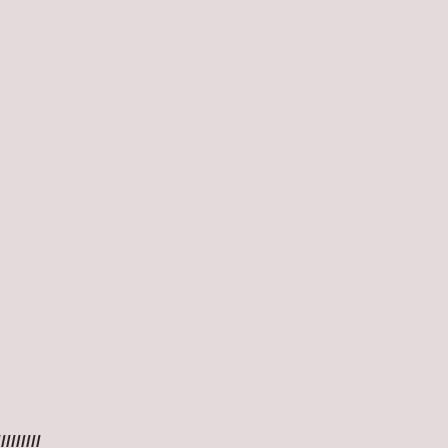
/////////