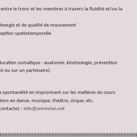
entre le tronc et les membres à travers la fluidité et/ou la
énergie et de qualité de mouvement
ception spatiotemporelle
ducation somatique : anatomie, kinésiologie, prévention
oi ou sur un partenaire).
 la spontanéité en improvisant sur les matières du cours
tions en danse, musique, théâtre, cirque, etc.
contactez :
info@omnivion.net
/////////////////////////////////////////////////////////////////////////////////////////