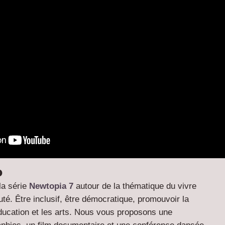
)
la série
Newtopia 7
autour de la thématique du vivre
. Être inclusif, être démocratique, promouvoir la
’éducation et les arts. Nous vous proposons une