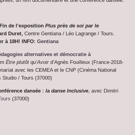
aphies, un film documentaire et une conférence dansée.
 Fin de l’exposition
Plus près de soi par le
ard Duret,
Centre Gentiana / Léo Lagrange / Tours.
ier à 18H! INFO:
Gentiana
dagogies alternatives et démocratie à
ilm
Être plutôt qu’Avoir
d’Agnès Fouilleux (France-2018-
tenariat avec les CEMEA et le CNP (Cinéma National
 Studio / Tours (37000)
Conférence dansée :
la danse Inclusive
, avec Dimitri
Tours
(37000)