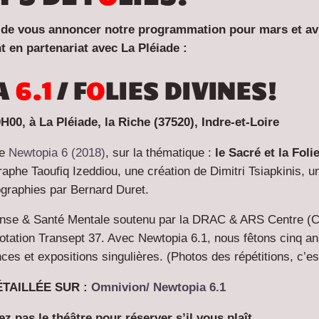
 de vous annoncer notre programmation pour mars et avri
nt en
partenariat
avec La Pléiade :
A
6.1
/ F
O
LIES DIVINES!
20H00, à La Pléiade,
la Riche (37520), Indre-et-Loire
ie
Newtopia 6 (2018)
, sur la thématique :
le Sacré et la Foli
phe Taoufiq Izeddiou, une création de Dimitri Tsiapkinis, un
ographies par Bernard Duret.
nse & Santé Mentale soutenu par la DRAC & ARS Centre (C
otation Transept 37. Avec Newtopia 6.1, nous fêtons cinq an
es et expositions singulières. (Photos des répétitions, c’e
ÉTAILLÉE
SUR :
Omnivion/
Newtopia 6.1
pas le théâtre pour réserver s’il vous plaît.