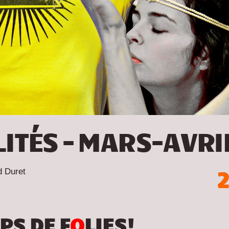
ITÉS – MARS-AVRI
2
d Duret
PS DE F
O
LIES!