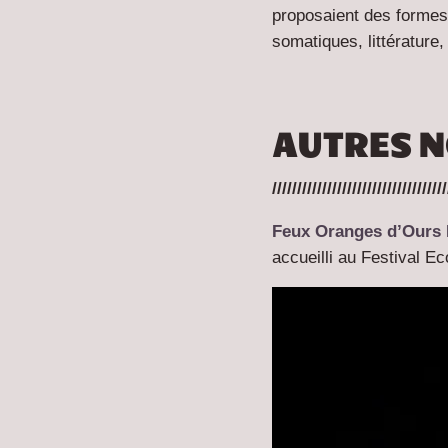
proposaient des formes 
somatiques, littérature,
AUTRES N
///////////////////////////////////
Feux Oranges d’Ours I
accueilli au Festival Ec