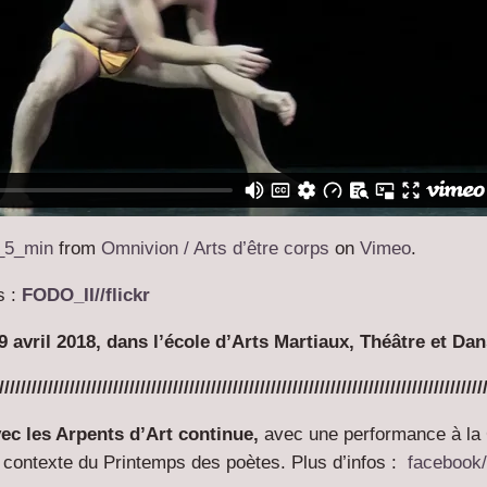
_5_min
from
Omnivion / Arts d’être corps
on
Vimeo
.
s :
FODO_II//flickr
vril 2018, dans l’école d’Arts Martiaux, Théâtre et Dans
/////////////////////////////////////////////////////////////////////////////////////////
ec les Arpents d’Art continue,
avec une performance à la 
 contexte du Printemps des poètes. Plus d’infos :
facebook/