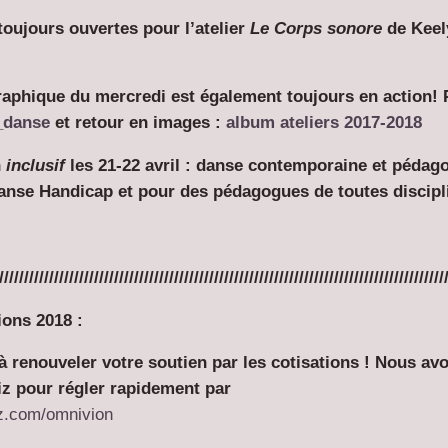
toujours ouvertes pour l’atelier
Le Corps sonore
de Keely
raphique du mercredi est également toujours en action! 
r_danse
et retour en images :
album ateliers 2017-2018
n
inclusif
les 21-22 avril : danse contemporaine et pédago
anse Handicap et pour des pédagogues de toutes discipl
/////////////////////////////////////////////////////////////////////////////////////////
ions 2018 :
 à renouveler votre soutien par les cotisations ! Nous avon
iz pour régler rapidement par
iz.com/omnivion