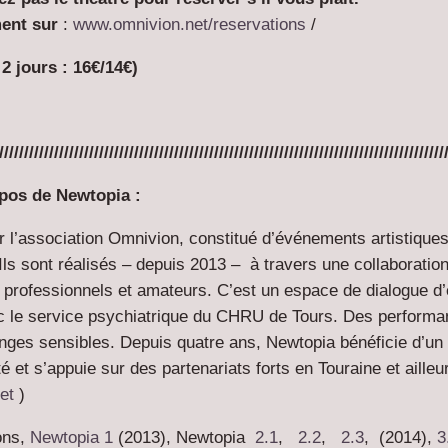
ent sur
:
www.omnivion.net/reservations
/
 2 jours : 16€/14€)
/////////////////////////////////////////////////////////////////////////////////////////
ropos de Newtopia :
ar l’association Omnivion, constitué d’événements artistiques
Ils sont réalisés – depuis 2013 – à travers une collaboratio
s professionnels et amateurs. C’est un espace de dialogue d’
c le service psychiatrique du CHRU de Tours. Des performan
nges sensibles. Depuis quatre ans, Newtopia bénéficie d’un
é et s’appuie sur des partenariats forts en Touraine et ailleu
et
)
ons,
Newtopia 1
(2013), Newtopia
2.1
,
2.2
,
2.3
, (2014),
3