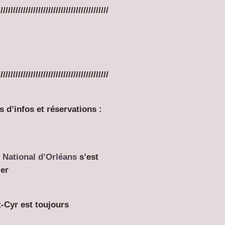
////////////////////////////////////////////
////////////////////////////////////////////
 d’infos et réservations :
 National d’Orléans
s’est
ier
t-Cyr est toujours