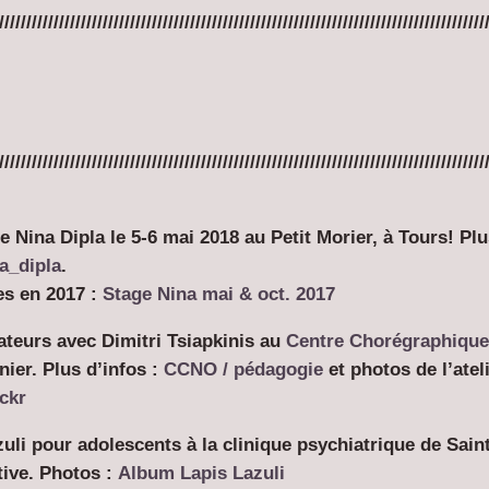
/////////////////////////////////////////////////////////////////////////////////////////
/////////////////////////////////////////////////////////////////////////////////////////
na Dipla le 5-6 mai 2018 au Petit Morier, à Tours! Plus
a_dipla
.
es en 2017 :
Stage Nina mai & oct. 2017
ateurs avec Dimitri Tsiapkinis au
Centre Chorégraphique
nier. Plus d’infos :
CCNO / pédagogie
et photos de l’atel
ckr
zuli pour adolescents à la clinique psychiatrique de Sain
tive. Photos :
Album Lapis Lazuli