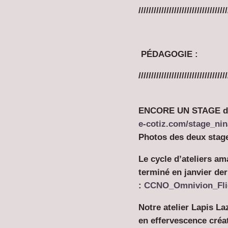
///////////////////////////////////
PÉDAGOGIE :
///////////////////////////////////
ENCORE UN STAGE de Ni
e-cotiz.com/stage_nin
Photos des deux stag
Le cycle d’ateliers am
terminé en janvier der
:
CCNO_Omnivion_Fli
Notre atelier Lapis La
en effervescence créa