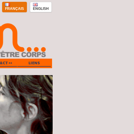
FRANÇAIS
ENGLISH
ACT ++
LIENS
»