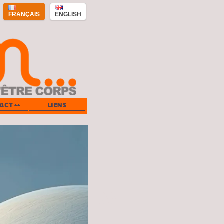
FRANÇAIS
ENGLISH
ACT ++
LIENS
»