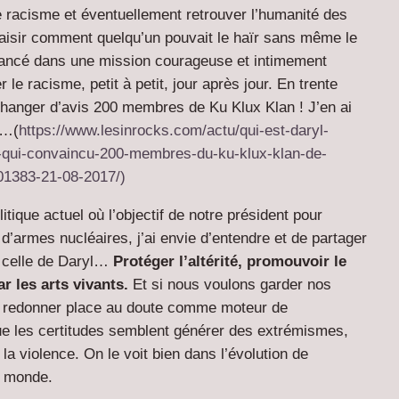
 racisme et éventuellement retrouver l’humanité des
aisir comment quelqu’un pouvait le haïr sans même le
 lancé dans une mission courageuse et intimement
 le racisme, petit à petit, jour après jour. En trente
e changer d’avis 200 membres de Ku Klux Klan ! J’en ai
x…(
https://www.lesinrocks.com/actu/qui-est-daryl-
n-qui-convaincu-200-membres-du-ku-klux-klan-de-
01383-21-08-2017/)
tique actuel où l’objectif de notre président pour
s d’armes nucléaires, j’ai envie d’entendre et de partager
 celle de Daryl…
Protéger l’altérité, promouvoir le
ar les arts vivants.
Et si nous voulons garder nos
ait redonner place au doute comme moteur de
e les certitudes semblent générer des extrémismes,
la violence. On le voit bien dans l’évolution de
e monde.